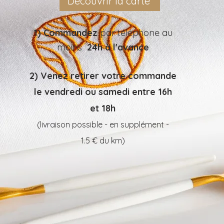
Découvrir la carte
1)
Commandez
par téléphone au
moins
24h à l'avance
2) Venez retirer votre commande
le vendredi ou samedi entre 16h
et 18h
(livraison possible - en supplément -
1.5 € du k
m)