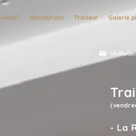
-nous?
Restaurant
Traiteur
Galerie 
info@arden
Tra
(vendred
- La 