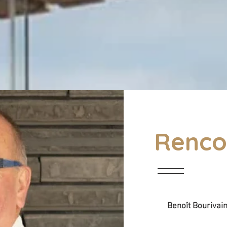
Renco
Benoît Bourivain 